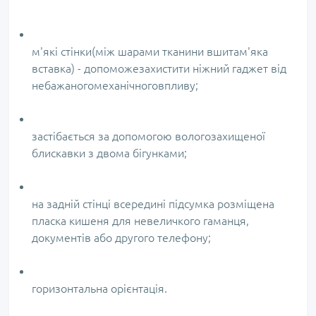
м'які стінки(між шарами тканини вшитам'яка
вставка) - допоможезахистити ніжний гаджет від
небажаногомеханічноговпливу;
застібається за допомогою вологозахищеної
блискавки з двома бігунками;
на задній стінці всередині підсумка розміщена
пласка кишеня для невеличкого гаманця,
документів або другого телефону;
горизонтальна орієнтація.