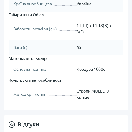
Країна виробництва
Україна
Габарити та Об'єм
11(Ш) х 14-18(В) х
Габаритні розміри (см)
3(Г)
Вага (г)
65
Матеріали та Колір
Основна тканина
Кордура 1000d
Конструктивні особливості
Стропи MOLLE, D-
Метод кріплення
кільце
Відгуки