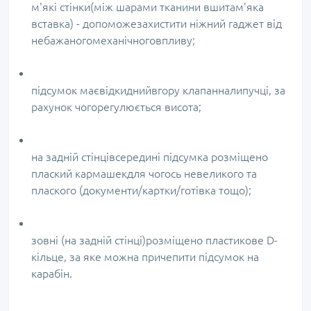
м'які стінки(між шарами тканини вшитам'яка
вставка) - допоможезахистити ніжний гаджет від
небажаногомеханічноговпливу;
підсумок маєвідкиднийвгору клапанналипучці, за
рахунок чогорегулюється висота;
на задній стінцівсередині підсумка розміщено
плаский кармашекдля чогось невеликого та
плаского (документи/картки/готівка тощо);
зовні (на задній стінці)розміщено пластикове D-
кільце, за яке можна причепити підсумок на
карабін.