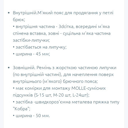
Внутрішній.М'який пояс для продягання у петлі
брюк;
• внутрішня частина - 3dсітка, всередині м'яка
спінена вставка, зовні - суцільна м'яка частина
застібки-липучки;
• застібається на липучку;
• ширина - 45 мм;
Зовнішній. Ремінь з жорсткою частиною липучки
(по внутрішній частині), для начеплення поверх
внутрішнього (м'якого) брючного пояса;
• має комірки для монтажу MOLLE-сумісних
підсумків (S-15 шт, M-20 шт, L-24шт);
• застібка -швидкороз'ємна металева пряжка типу
"Кобра";
• ширина - 50 мм.