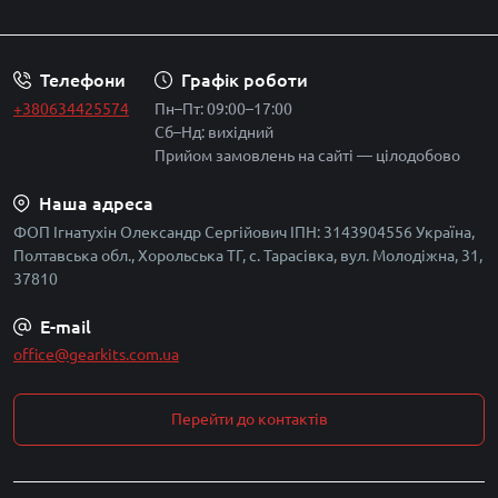
Політика безпеки
Телефони
Графік роботи
+380634425574
Пн–Пт: 09:00–17:00
Сб–Нд: вихідний
Прийом замовлень на сайті — цілодобово
Наша адреса
ФОП Ігнатухін Олександр Сергійович ІПН: 3143904556 Україна,
Полтавська обл., Хорольська ТГ, с. Тарасівка, вул. Молодіжна, 31,
37810
E-mail
office@gearkits.com.ua
Перейти до контактів