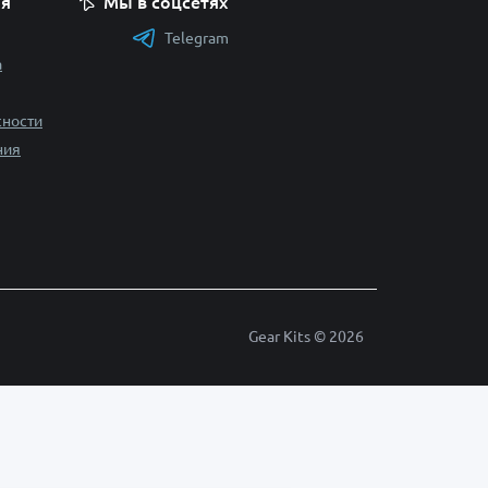
я
Мы в соцсетях
Telegram
а
сности
ния
Gear Kits © 2026