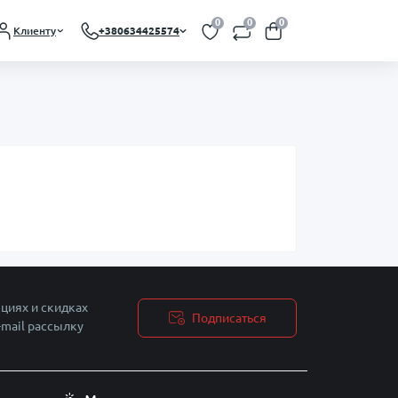
0
0
0
Клиенту
+380634425574
циях и скидках
Подписаться
-mail рассылку
сти