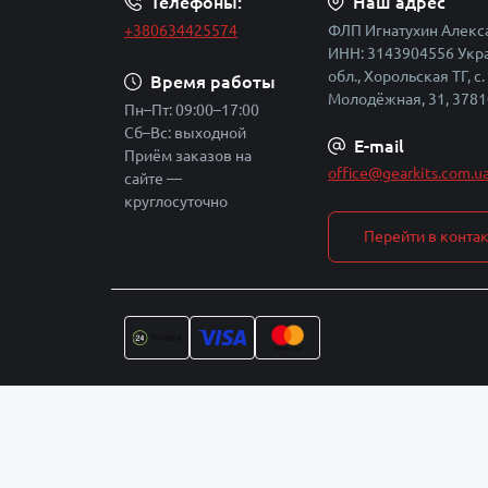
Телефоны:
Наш адрес
+380634425574
ФЛП Игнатухин Алекс
ИНН: 3143904556 Укра
обл., Хорольская ТГ, с.
Время работы
Молодёжная, 31, 3781
Пн–Пт: 09:00–17:00
Сб–Вс: выходной
E-mail
Приём заказов на
office@gearkits.com.u
сайте —
круглосуточно
Перейти в конта