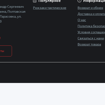
Популярное
Информаци
андр Сергеевич
Рюкзаки тактические
Возврат и обмен
ина, Полтавская
Доставка и оплат
 Тарасовка, ул.
О нас
0
Политика безопа
Условия соглаше
a
Связаться с нами
Возврат товара
кты