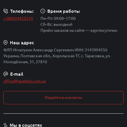
Телефоны:
Время работы
Специализация
+380634425574
Пн–Пт: 09:00–17:00
Профессиональные решения для FPV экипажей,
разгрузочные системы и подсумки.
Сб–Вс: выходной
Приём заказов на сайте — круглосуточно
Наш адрес
ФЛП Игнатухин Александр Сергеевич ИНН: 3143904556
Украина, Полтавская обл., Хорольская ТГ, с. Тарасовка, ул.
Обратная связь
Молодёжная, 31, 37810
Модели постоянно совершенствуются на основе
отзывов с фронта.
E-mail
office@gearkits.com.ua
В нашем магазине вы найдете полную линейку товаров от
БШЦ. Особое внимание советуем обратить на
рюкзаки
Перейти в контакты
для дронов
и системы организации снаряжения. Как
производственное предприятие, Gear Kits разделяет
философию БШЦ:
"Снаряжение должно помогать, а не
мешать"
.
Мы в соцсетях