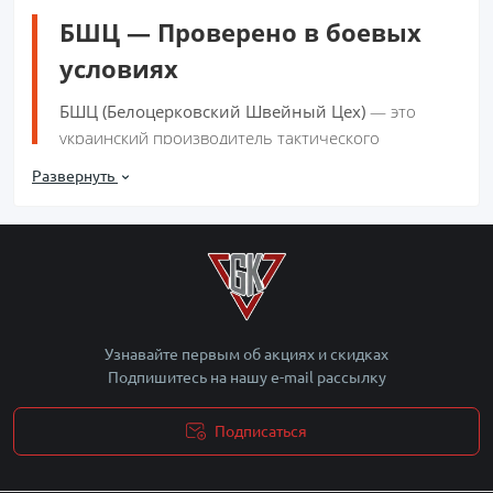
БШЦ — Проверено в боевых
условиях
БШЦ (Белоцерковский Швейный Цех)
— это
украинский производитель тактического
снаряжения, завоевавший доверие военных
Развернуть
благодаря бескомпромиссному качеству. Мы,
команда
Gear Kits
, с удовольствием представляем
вам этот ассортимент надежного снаряжения.
Узнавайте первым об акциях и скидках
Материалы
Подпишитесь на нашу e-mail рассылку
Использование оригинальной Cordura, Oxford и
надежной фурнитуры (WJ, YKK).
Подписаться
Политика безопасности